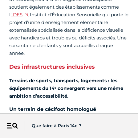
soutient également des établissements comme
l’
IDES
, Institut d’Éducation Sensorielle qui porte le
projet d’unité d’enseignement élémentaire
externalisée spécialisée dans la déficience visuelle
avec handicaps et troubles ou déficits associés. Une
soixantaine d’enfants y sont accueillis chaque
année.
Des infrastructures inclusives
Terrains de sports, transports, logements : les
équipements du 14ᵉ convergent vers une même
ambition d’accessibilité.
Un terrain de cécifoot homologué
La Ville de Paris a mis en place un vaste plan de
Que faire à Paris 14e ?
Menu
mise en accessibilité des installations sportives et
encourage la création de lieux dédiés au handisport.