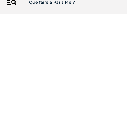
Que faire à Paris 14e ?
Menu
Les newsletters de Paris
Recevez directement par email
l'actualité de vos centres d'intérêt
S'INSCRIRE
Sur les réseaux