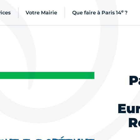
e
ices
Votre Mairie
Que faire à Paris 14
?
P
Eu
R