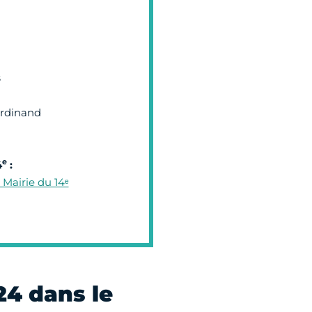
s
erdinand
e
4
:
 Mairie du 14ᵉ
24 dans le