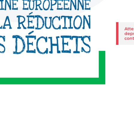
Atte
depu
cont