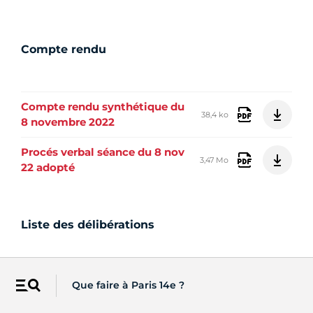
Compte rendu
Compte rendu synthétique du
38,4 ko
8 novembre 2022
Procés verbal séance du 8 nov
3,47 Mo
22 adopté
Liste des délibérations
Que faire à Paris 14e ?
Liste délibérations CA du 8 11
Menu
776 ko