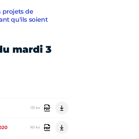
 projets de
nt qu'ils soient
du mardi 3
131 ko
020
161 ko