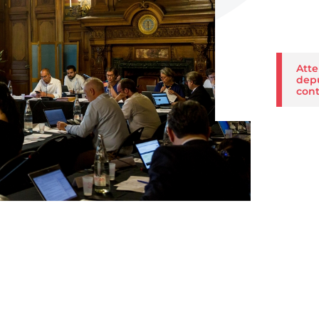
Atte
depu
cont