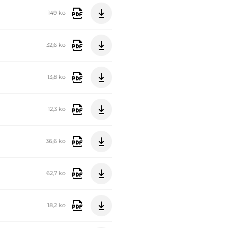
149 ko
32,6 ko
13,8 ko
12,3 ko
36,6 ko
62,7 ko
18,2 ko