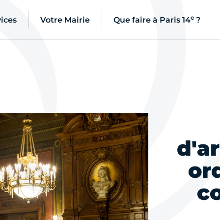
e
ices
Votre Mairie
Que faire à Paris 14
?
d'a
or
c