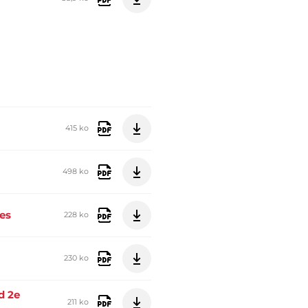
415 ko
498 ko
es
228 ko
230 ko
d 2e
211 ko