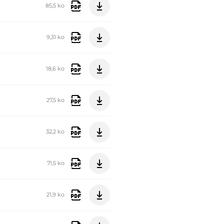
85,5 ko
9,31 ko
18,6 ko
27,5 ko
32,2 ko
71,5 ko
21,9 ko