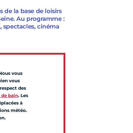
s de la base de loisirs
 Seine. Au programme :
fs, spectacles, cinéma
 Nous vous
ien vous
 respect des
 de bain
. Les
éplacées à
tions météo.
on.