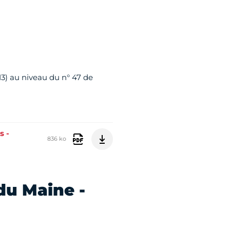
13) au niveau du n° 47 de
s -
836 ko
du Maine -